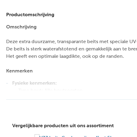
Productomschrijving
Omschrijving
Deze extra duurzame, transparante beits met speciale UV-f
De beits is sterk waterafstotend en gemakkelijk aan te bre
Het geeft een optimale laagdikte, ook op de randen.
Kenmerken
Fysieke kenmerken:
Type hout: Alle houtsoorten
Verwerkingsmethode: Roller
Kleur (detail): Palissander
Krasbestendig: Ja
Type houtafwerking/-behandeling/-deklaag: Beits
Vergelijkbare producten uit ons assortiment
Verfbasis: Solventgedragen
Technische kenmerken: