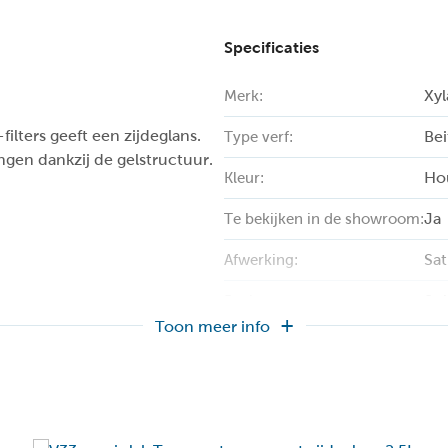
Specificaties
Xy
Merk:
ilters geeft een zijdeglans.
Bei
Type verf:
ngen dankzij de gelstructuur.
Ho
Kleur:
Ja
Te bekijken in de showroom:
Sat
Afwerking:
So
Basis:
Toon meer info
3 u
Droogtijd :
Bu
Gebruik:
0.7
Inhoud (l):