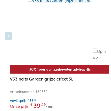
Binnen/buitengebruik: Buiten
Inhoud: 0,75 l
Verdunning: Gebruiksklaar
Weerbestendig: Ja
Indicatie UV bestendig: Ja
Verbruik: 20 m²/l
Toepassing: Deuren
Afwerking: Zijdeglans/halfglans/satijnglans
Veiligheidsinformatie:
Waarschuwingen (H-zinnen) EUH208: Bevat 1.2-Benzis
30%
lager dan aanbevolen adviesprijs
allergische reactie veroorzaken.
V33 beits Garden grijze effect 5L
Artikelnummer: 130352
Adviesprijs
56
€
,10
39
€
,19
Onze prijs
/ stuk