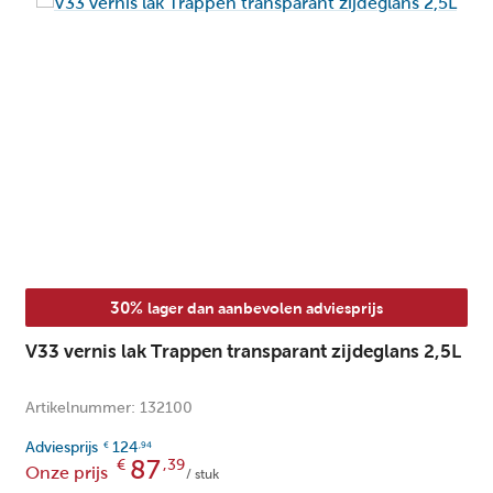
16 
Overschilderbaar na:
20
Rendement (m²):
Ra
Toepassing:
Ne
Web only:
othiazol-3(2H)-on. Kan een
30%
lager dan aanbevolen adviesprijs
V33 vernis lak Trappen transparant zijdeglans 2,5L
Artikelnummer: 132100
Adviesprijs
124
€
,94
87
€
,39
Onze prijs
/ stuk