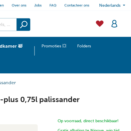
sen
Over ons
Jobs
FAQ
Contacteer ons
Nederlands
dkamer 🛀
Promoties 💥
Folders
issander
plus 0,75l palissander
Op voorraad, direct beschikbaar!
Gratis afhaling te Ninove, win tijd