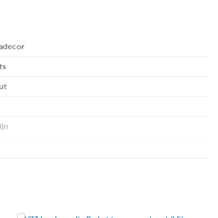
ladecor
ts
ut
ijn
lventgedragen
iten
5