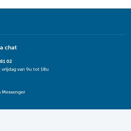
ia
chat
 81 02
 vrijdag van 9u tot 18u
ia Messenger