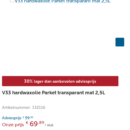
u
men/deuren
en
30%
lager dan aanbevolen adviesprijs
V33 hardwaxolie Parket transparant mat 2,5L
V
t
Artikelnummer: 132116
A
Adviesprijs
99
A
€
,95
69
€
,89
Onze prijs
O
/ stuk