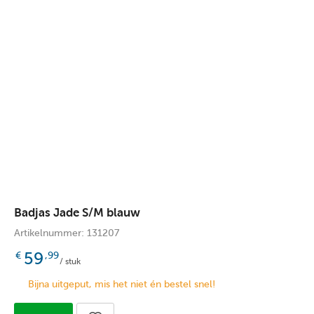
Badjas Jade S/M blauw
Artikelnummer: 131207
59
€
,99
/ stuk
Bijna uitgeput, mis het niet én bestel snel!