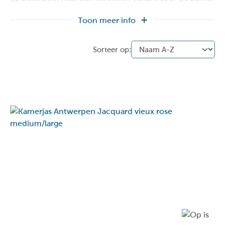
of een warme fleece badmantel voor de koude
Toon meer info
winterdagen, wij hebben het allemaal.
Onze collectie omvat
verschillende maten
, zodat
iedereen de perfecte pasvorm kan vinden. Daarnaast
bieden we een breed scala aan kleuren. Duik in onze
collectie en vind jouw ideale badjas vandaag nog!