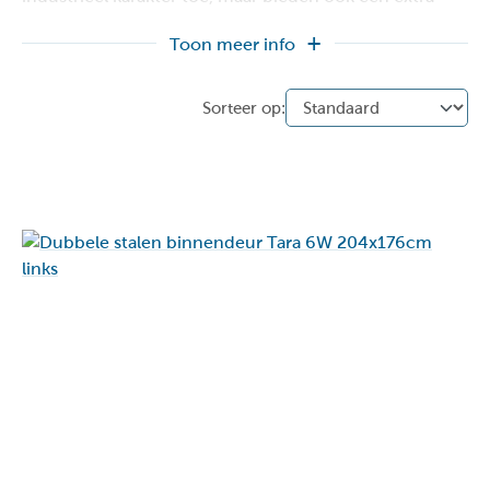
brede doorgang, waardoor ze de perfecte keuze zijn
Toon meer info
voor een open interieur. Of je nu kiest voor
draaideuren of schuifdeuren, onze dubbele stalen
deuren stralen elegantie en functionaliteit uit. Bekijk
nu de diverse mogelijkheden in onze collectie en geef
je huis een tijdloze allure.