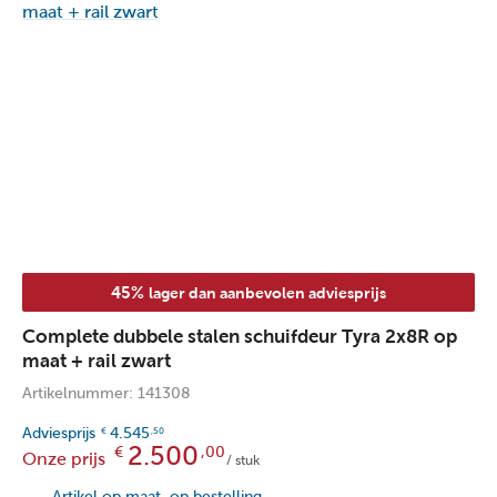
45%
lager dan aanbevolen adviesprijs
Complete dubbele stalen schuifdeur Tyra 2x8R op
maat + rail zwart
Artikelnummer: 141308
Adviesprijs
4.545
€
,50
2.500
€
,00
Onze prijs
/ stuk
Artikel op maat, op bestelling