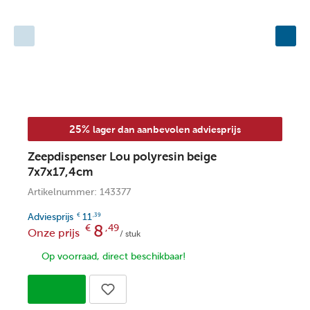
25%
lager dan aanbevolen adviesprijs
Zeepdispenser Lou polyresin beige
T
7x7x17,4cm
7
Artikelnummer: 143377
A
Adviesprijs
11
A
€
,39
8
€
,49
Onze prijs
O
/ stuk
Op voorraad, direct beschikbaar!