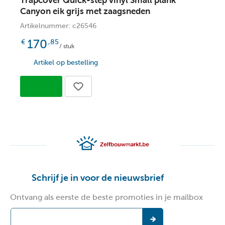
Trapcover Quick-step vinyl Small plank
Z
Canyon eik grijs met zaagsneden
A
Artikelnummer: c26546
170
€
,85
/ stuk
Artikel op bestelling
Schrijf je in voor de nieuwsbrief
Ontvang als eerste de beste promoties in je mailbox