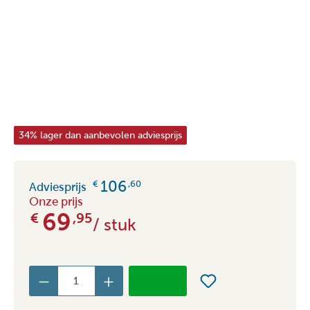
34% lager dan aanbevolen adviesprijs
106
€
,60
Adviesprijs
Onze prijs
69
€
,95
/ stuk