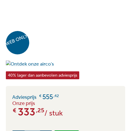
WEB ONLY
40% lager dan aanbevolen adviesprijs
555
€
,42
Adviesprijs
Onze prijs
333
€
,25
/ stuk