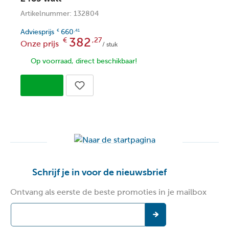
Artikelnummer: 132804
A
Adviesprijs
660
A
€
,41
382
€
,27
Onze prijs
O
/ stuk
Op voorraad, direct beschikbaar!
Schrijf je in voor de nieuwsbrief
Ontvang als eerste de beste promoties in je mailbox