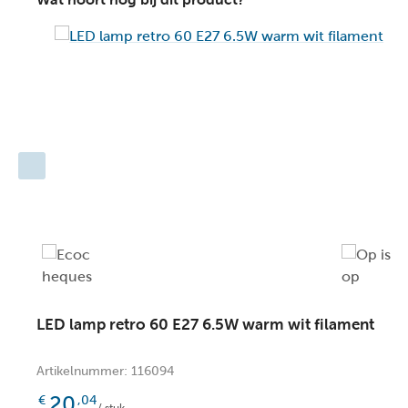
Belangrijke productkenmerken:
Verbruik: 1x40W / 230V / Dimbaar (excl.)
Afmetingen: Ø25 cm / H.22,5 cm
2 Jaar garantie op het armatuur.
LED lamp retro 60 E27 6.5W warm wit filament
Artikelnummer: 116094
20
€
,04