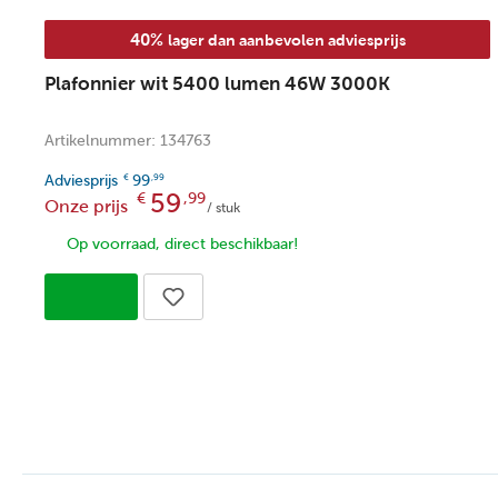
40%
lager dan aanbevolen adviesprijs
Plafonnier wit 5400 lumen 46W 3000K
Artikelnummer: 134763
Adviesprijs
99
€
,99
59
€
,99
Onze prijs
/ stuk
Op voorraad, direct beschikbaar!