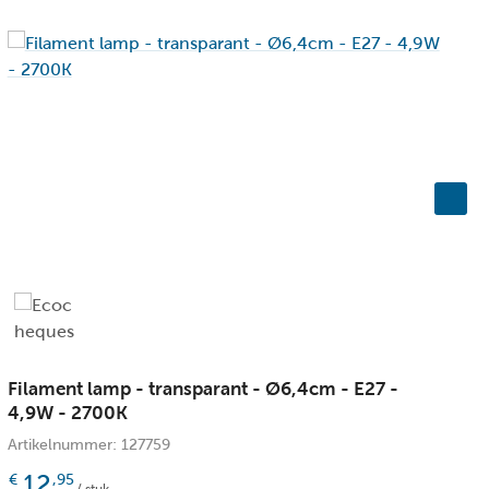
7
aar
5
5
5
en
20 - bescherming tegen vaste voorwerpen
Filament lamp - transparant - Ø6,4cm - E27 -
F
4,9W - 2700K
Artikelnummer: 127759
A
en
12
€
,95