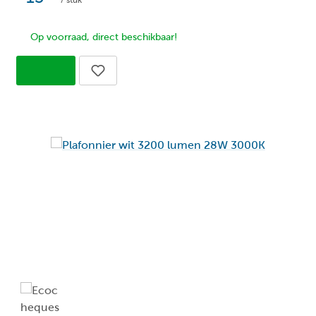
/ stuk
Ja
Lichtbron vervangbaar:
Op voorraad, direct beschikbaar!
Me
Materiaal:
Ne
Richtbaar:
Ne
Sensor:
Ne
Slimme verlichting:
Kla
Stijl:
Ada
Voedingstype:
Bol
Vorm:
40
Wattage (watt):
Ne
Web only: