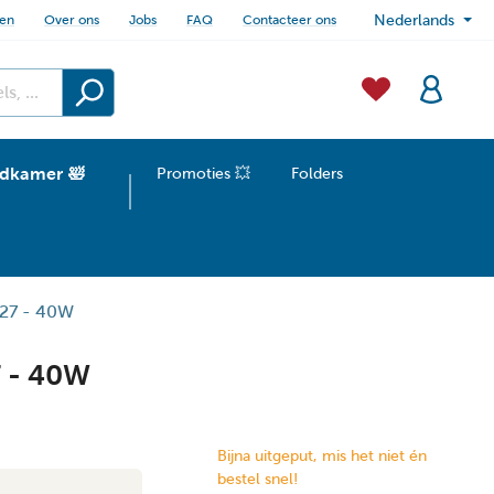
sen
Over ons
Jobs
FAQ
Contacteer ons
Nederlands
dkamer 🛀
Promoties 💥
Folders
E27 - 40W
7 - 40W
Bijna uitgeput, mis het niet én
bestel snel!