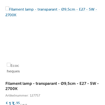
E2
Fitting:
2 j
Garantie :
22.
Hoogte (cm):
22.
Hoogte max. (cm):
22.
Hoogte min. (cm):
0
Inbouwbreedte (cm):
0
Inbouwlengte (cm):
Ne
In hoogte verstelbaar:
Ip
Ip waarde:
Filament lamp - transparant - Ø9,5cm - E27 - 5W -
2700K
0
Levensduur lichtbron (uren):
Artikelnummer: 127757
Ne
Lichtbron inclusief:
13
€
,95