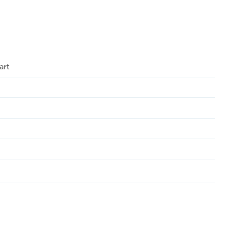
art
htschakelaar