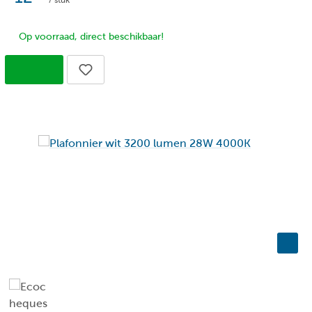
/ stuk
Op voorraad, direct beschikbaar!
taal
en
en
en
ssiek
pter/lichtnet
en