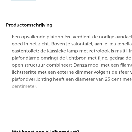
Productomschrijving
Een opvallende plafonnière verdient de nodige aandach
goed in het zicht. Boven je salontafel, aan je keukeneil
gastentoilet: de klassieke lamp met retrolook is multi-
plafondlamp omringt de lichtbron met fijne, gedraaide
open structuur combineert Danza mooi met een filame
lichtsterkte met een externe dimmer volgens de sfeer
plafondverlichting heeft een diameter van 25 centimet
centimeter.
Unieke productkenmerken:
Geschikt voor toepassing met LED lichtbron
Eenvoudig aan te sluiten op een dimmer (excl.)
Vervaardigd uit hoogwaardig metaal
Wat hoort nog bij dit product?