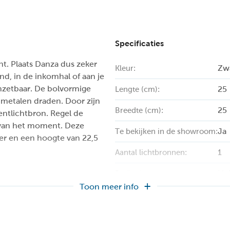
Specificaties
t. Plaats Danza dus zeker
Zw
Kleur:
and, in de inkomhal of aan je
inzetbaar. De bolvormige
25
Lengte (cm):
 metalen draden. Door zijn
25
Breedte (cm):
ntlichtbron. Regel de
 van het moment. Deze
Ja
Te bekijken in de showroom:
er en een hoogte van 22,5
1
Aantal lichtbronnen:
Lic
Bediening:
Toon meer info
25
Diameter (cm):
Ja
Dimbaar: