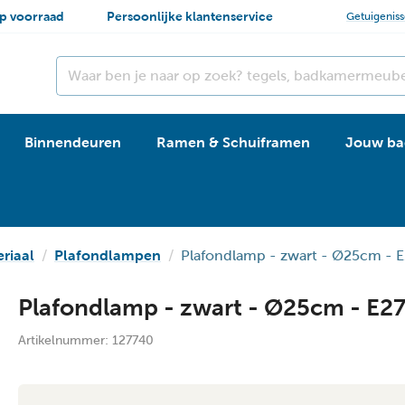
p voorraad
Persoonlijke klantenservice
Getuigenis
Binnendeuren
Ramen & Schuiframen
Jouw ba
eriaal
Plafondlampen
Plafondlamp - zwart - Ø25cm - 
Plafondlamp - zwart - Ø25cm - E2
Artikelnummer:
127740