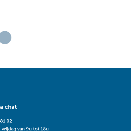
ia
chat
 81 02
 vrijdag van 9u tot 18u