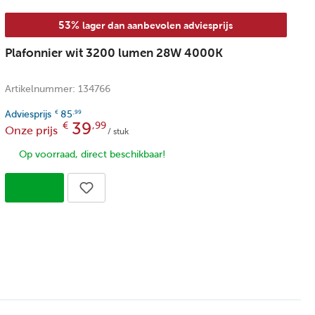
53%
lager dan aanbevolen adviesprijs
Plafonnier wit 3200 lumen 28W 4000K
L
-
Artikelnummer: 134766
A
Adviesprijs
85
€
,99
39
€
,99
Onze prijs
/ stuk
Op voorraad, direct beschikbaar!