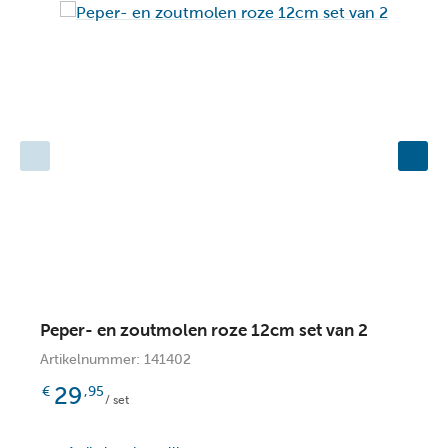
Peper- en zoutmolen roze 12cm set van 2
P
Artikelnummer: 141402
A
29
€
,95
A
/ set
O