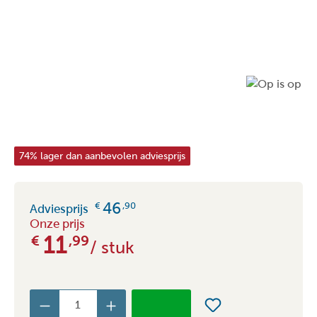
74% lager dan aanbevolen adviesprijs
46
€
,90
Adviesprijs
Onze prijs
11
€
,99
/ stuk