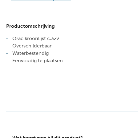
Productomschrijving
Orac kroonlijst c.322
Overschilderbaar
Waterbestendig
Eenvoudig te plaatsen
Wat hoort nog bij dit product?