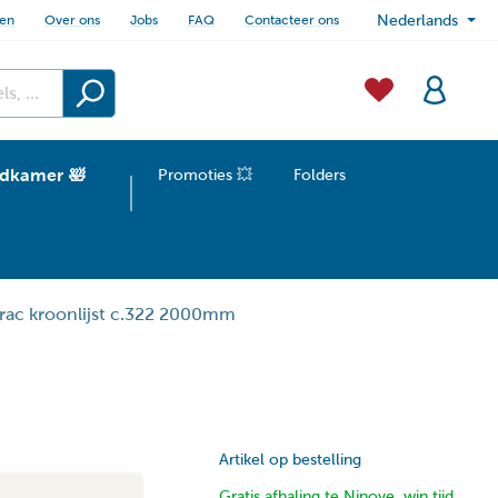
sen
Over ons
Jobs
FAQ
Contacteer ons
Nederlands
dkamer 🛀
Promoties 💥
Folders
rac kroonlijst c.322 2000mm
Artikel op bestelling
Gratis afhaling te Ninove, win tijd