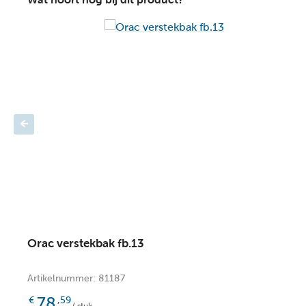
Orac verstekbak fb.13
Artikelnummer: 81187
78
€
,59