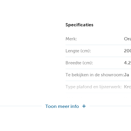
Specificaties
Or
Merk:
20
Lengte (cm):
4.2
Breedte (cm):
Ja
Te bekijken in de showroom:
Kro
Type plafond en lijsterwerk:
Ne
Web only:
Toon meer info