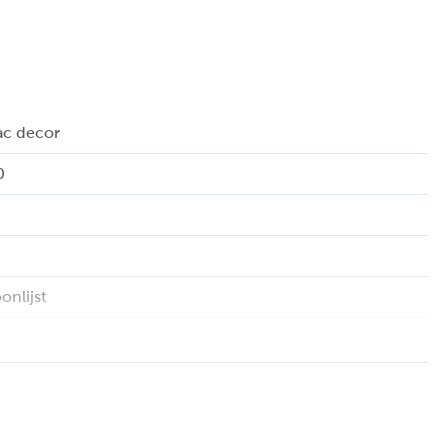
ac decor
0
onlijst
en