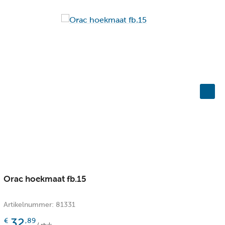
Orac hoekmaat fb.15
O
Artikelnummer: 81331
A
32
€
,89