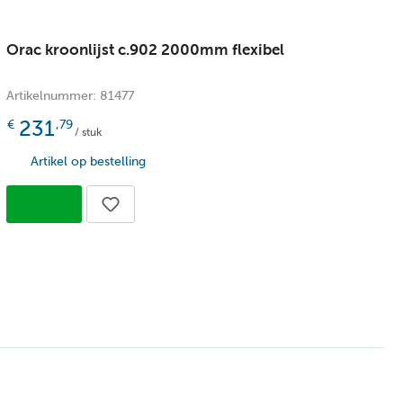
Orac kroonlijst c.902 2000mm flexibel
O
Artikelnummer: 81477
A
231
€
,79
/ stuk
Artikel op bestelling