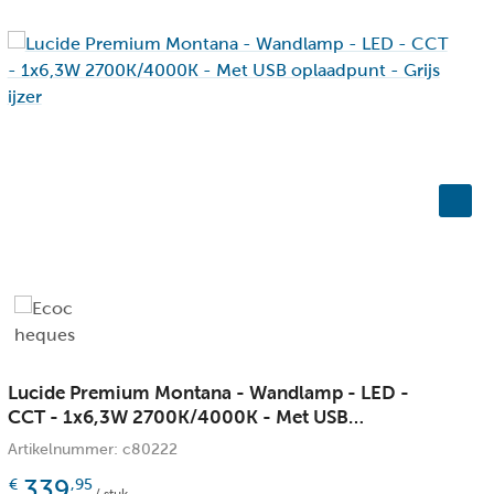
ntegreerde led
aar
Lucide Premium Montana - Wandlamp - LED -
L
CCT - 1x6,3W 2700K/4000K - Met USB
L
oplaadpunt - Grijs ijzer
Artikelnummer: c80222
A
en
339
€
,95