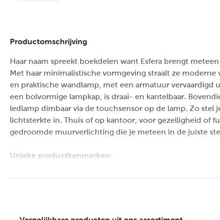
Productomschrijving
Haar naam spreekt boekdelen want Esfera brengt meteen de 
Met haar minimalistische vormgeving straalt ze moderne v
en praktische wandlamp, met een armatuur vervaardigd 
een bolvormige lampkap, is draai- en kantelbaar. Bovendi
ledlamp dimbaar via de touchsensor op de lamp. Zo stel j
lichtsterkte in. Thuis of op kantoor, voor gezelligheid of fu
gedroomde muurverlichting die je meteen in de juiste s
Unieke productkenmerken:
Uitgerust met geïntegreerde dimbare LED lamp
Uitgerust met warm wit licht (2700K)
Deze lamp is draaibaar en kantelbaar
Dimbaar via 'touch' sensor op de lamp
Vervaardigd uit hoogwaardig aluminium
Vergelijkbare producten uit ons assortiment