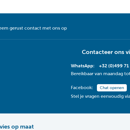
Mo
Stijl:
Ada
Voedingstype:
eem gerust contact met ons op
Bol
Vorm:
9
Wattage (watt):
Contacteer ons v
Ja
Web only:
WhatsApp:
+32 (0)499 71
Bereikbaar van maandag tot
Facebook:
Chat openen
Stel je vragen eenvoudig v
vies op maat