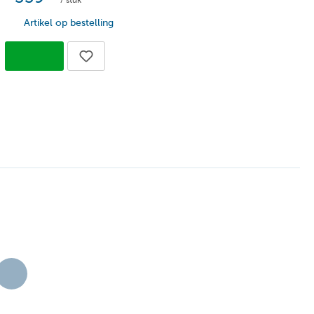
/ stuk
20 - bescherming tegen vaste voorwerpen
Artikel op bestelling
000
en
rm wit (2700k - 3000k)
3
uminium
emium collectie
en
en