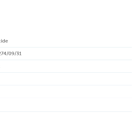
cide
274/09/31
t
en
uch dimmer - op het product