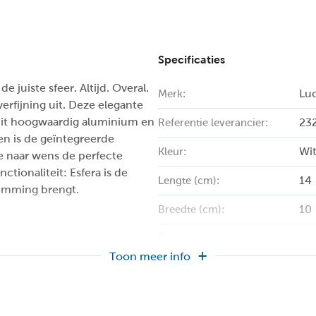
Specificaties
juiste sfeer. Altijd. Overal.
Lu
Merk:
erfijning uit. Deze elegante
uit hoogwaardig aluminium en
23
Referentie leverancier:
en is de geïntegreerde
Wi
Kleur:
e naar wens de perfecte
nctionaliteit: Esfera is de
14
Lengte (cm):
temming brengt.
10
Breedte (cm):
Ne
Te bekijken in de showroom:
Toon meer info
1
Aantal lichtbronnen:
To
Bediening: