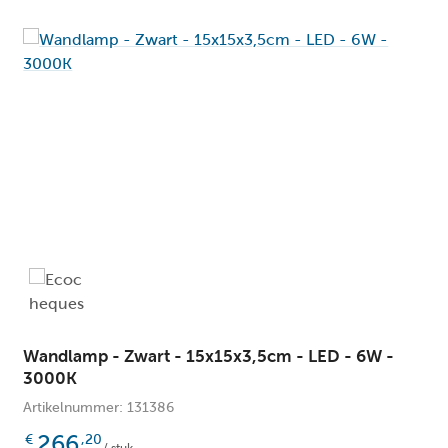
0
Diameter (cm):
Ja
Dimbaar:
F
Energieklasse (erp):
Geï
Fitting:
5 j
Garantie :
25
Hoogte (cm):
25
Hoogte max. (cm):
25
Hoogte min. (cm):
0
Inbouwbreedte (cm):
Wandlamp - Zwart - 15x15x3,5cm - LED - 6W -
3000K
0
Inbouwlengte (cm):
Artikelnummer: 131386
Ne
In hoogte verstelbaar:
266
€
,20