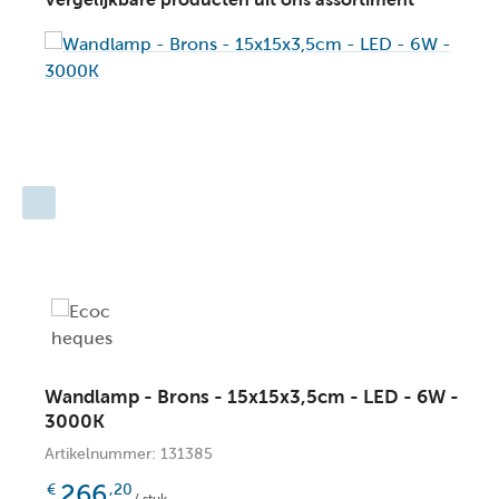
Belangrijke productkenmerken:
Verbruik: 1x9W / 230V / Dimbaar (Lichtbron inbegrepen)
Afmetingen: L.14 x B.10 x H.25 cm
5 Jaar garantie op het armat
Wandlamp - Brons - 15x15x3,5cm - LED - 6W -
3000K
Artikelnummer: 131385
266
€
,20