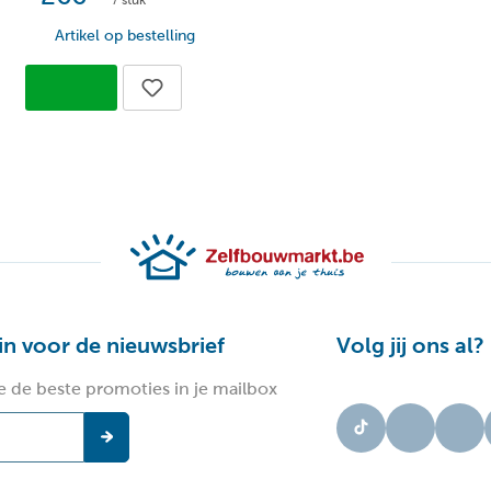
/ stuk
Ip
Ip waarde:
Artikel op bestelling
50
Levensduur lichtbron (uren):
Ja
Lichtbron inclusief:
Ne
Lichtbron vervangbaar:
Wa
Lichtkleur:
64
Lumen per lichtbron:
Al
Materiaal:
Pr
Reeks:
 in voor de nieuwsbrief
Volg jij ons al?
Ja
Richtbaar:
e de beste promoties in je mailbox
Ne
Sensor:
Ne
Slimme verlichting: