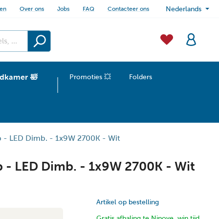
sen
Over ons
Jobs
FAQ
Contacteer ons
Nederlands
dkamer 🛀
Promoties 💥
Folders
 - LED Dimb. - 1x9W 2700K - Wit
 - LED Dimb. - 1x9W 2700K - Wit
Artikel op bestelling
Gratis afhaling te Ninove, win tijd