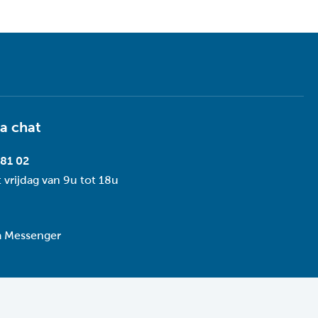
dern
pter/lichtnet
ia
chat
 81 02
 vrijdag van 9u tot 18u
ia Messenger