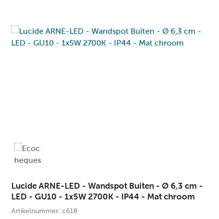
6.3
Diameter (cm):
Ne
Dimbaar:
itengebruik (Conform IP44)
G
Energieklasse (erp):
Gu
Fitting:
2 j
Garantie :
50
Hoogte (cm):
50
Hoogte max. (cm):
50
Hoogte min. (cm):
0
Inbouwbreedte (cm):
Lucide ARNE-LED - Wandspot Buiten - Ø 6,3 cm -
LED - GU10 - 1x5W 2700K - IP44 - Mat chroom
0
Inbouwlengte (cm):
Artikelnummer: c618
Ne
In hoogte verstelbaar: