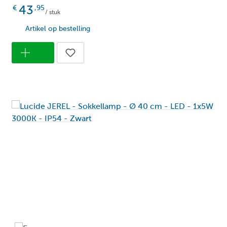
43
€
,95
/ stuk
Ip4
Ip waarde:
Artikel op bestelling
30
Levensduur lichtbron (uren):
Ja
Lichtbron inclusief:
Ja
Lichtbron vervangbaar:
Wa
Lichtkleur:
70
Lumen per lichtbron:
Me
Materiaal:
Ja
Richtbaar:
Ne
Sensor:
Ne
Slimme verlichting: