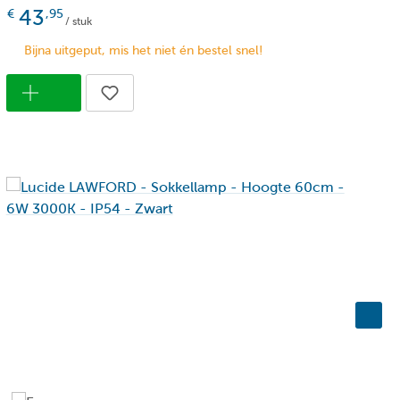
43
€
,95
/ stuk
4 - spatwaterdicht/vochtige ruimtes
Bijna uitgeput, mis het niet én bestel snel!
000
rm wit (2700k - 3000k)
0
taal
en
en