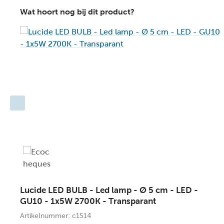
// Eenvoudig aan te sluiten op een wandschakelaar (excl.)
Wat hoort nog bij dit product?
// Vervaardigd uit hoogwaardig Staal
Belangrijke productkenmerken:
// Speciaal ontworpen voor langdurig en betrouwbaar bu
// Verbruik: 2x5W / 230V / A+ (incl.) - Niet dimbaar
// Afmetingen: Ø 6,3 cm / H.50 cm
// 2 Jaar ga
Lucide LED BULB - Led lamp - Ø 5 cm - LED -
GU10 - 1x5W 2700K - Transparant
Artikelnummer: c1514