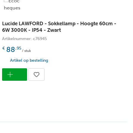
dern
pter/lichtnet
Lucide LAWFORD - Sokkellamp - Hoogte 60cm -
L
nd
6W 3000K - IP54 - Zwart
6
Artikelnummer: c76945
A
88
€
,95
/ stuk
Artikel op bestelling