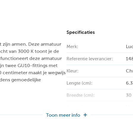
Specificaties
et zijn armen. Deze armatuur
Lu
Merk:
licht van 3000 K toont je de
 functioneert deze armatuur
14
Referentie leverancier:
zijn twee GU10-fittings met
Ch
Kleur:
0 centimeter maakt je wegwijs
ijdens gemoedelijke
6.3
Lengte (cm):
30
Breedte (cm):
Ne
Te bekijken in de showroom:
Toon meer info
2
Aantal lichtbronnen:
Lic
Bediening: