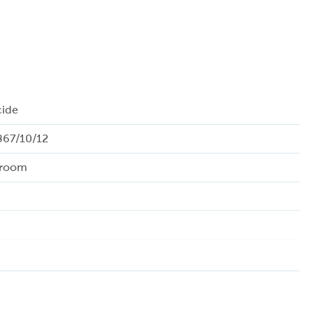
cide
867/10/12
room
en
htschakelaar