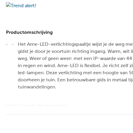
Productomschrijving
Het Arne-LED-verlichtingspaaltje wijst je de weg m
gidst je door je voortuin richting ingang. Warm, wit 
weg. Weer of geen weer: met een IP-waarde van 44
in regen en wind. Arne-LED is flexibel. Je richt zelf 
led-lampen. Deze verlichting met een hoogte van 5
doorheen je tuin. Een betrouwbare gids in metaal t
tuinwandelingen.
Unieke productkenmerken:
// Geleverd inclusief lichtbron
// Uitgerust met warm wit licht (2700K)
// Deze lamp is draaibaar en kantelbaar