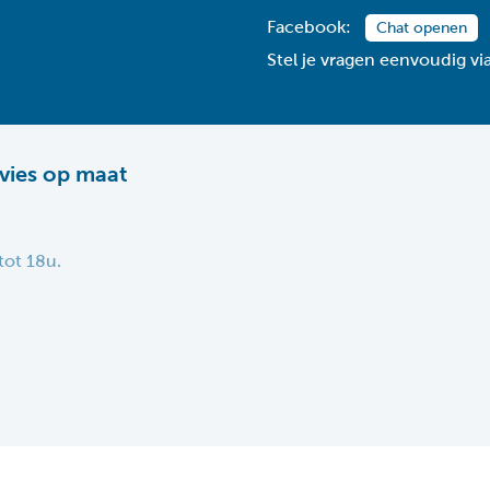
Facebook:
Chat openen
Stel je vragen eenvoudig v
vies op maat
tot 18u.