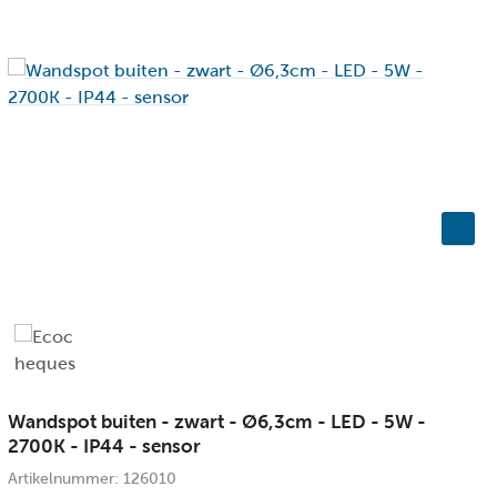
en
10
aar
Wandspot buiten - zwart - Ø6,3cm - LED - 5W -
L
2700K - IP44 - sensor
L
Artikelnummer: 126010
A
en