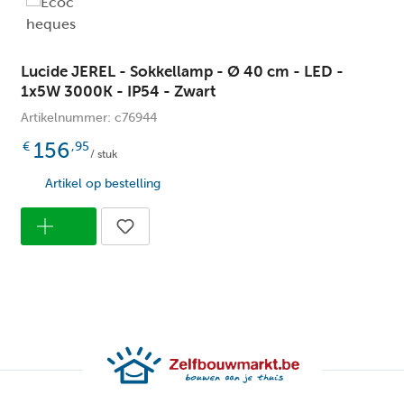
Mo
Stijl:
Ada
Voedingstype:
Lucide JEREL - Sokkellamp - Ø 40 cm - LED -
Ro
Vorm:
1x5W 3000K - IP54 - Zwart
5
Wattage (watt):
Artikelnummer: c76944
156
€
,95
Ja
Web only:
/ stuk
Artikel op bestelling