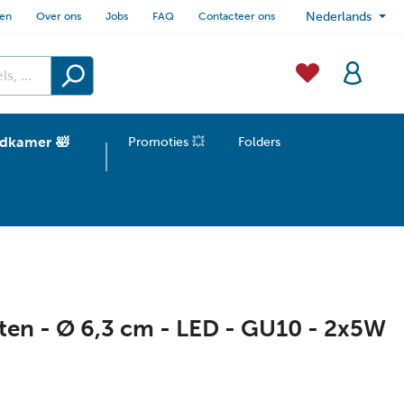
sen
Over ons
Jobs
FAQ
Contacteer ons
Nederlands
dkamer 🛀
Promoties 💥
Folders
en - Ø 6,3 cm - LED - GU10 - 2x5W