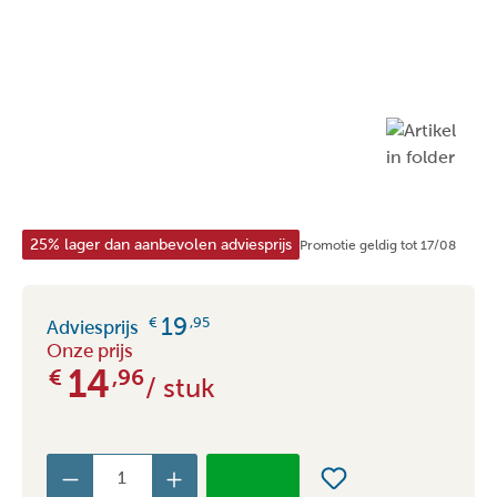
25% lager dan aanbevolen adviesprijs
Promotie geldig tot 17/08
19
€
,95
Adviesprijs
Onze prijs
14
€
,96
/ stuk