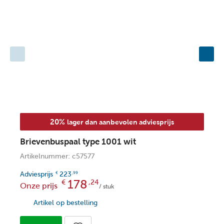
20%
lager dan aanbevolen adviesprijs
Brievenbuspaal type 1001 wit
B
Artikelnummer: c57577
A
Adviesprijs
223
A
€
,99
178
€
,24
Onze prijs
O
/ stuk
Artikel op bestelling