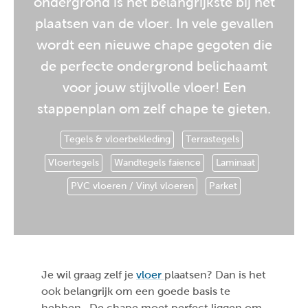
ondergrond is het belangrijkste bij het
plaatsen van de vloer. In vele gevallen
wordt een nieuwe chape gegoten die
de perfecte ondergrond belichaamt
voor jouw stijlvolle vloer! Een
stappenplan om zelf chape te gieten.
Tegels & vloerbekleding
Terrastegels
Vloertegels
Wandtegels faience
Laminaat
PVC vloeren / Vinyl vloeren
Parket
Je wil graag zelf je
vloer
plaatsen? Dan is het
ook belangrijk om een goede basis te
hebben. De chape moet perfect liggen om