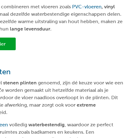
 combineren met vloeren zoals
PVC-vloeren
, vinyl
maal dezelfde waterbestendige eigenschappen delen.
ezelfde warme uitstraling van hout hebben, maken ze
 hun
lange levensduur
.
ier
ten
el
stenen plinten
genoemd, zijn dé keuze voor wie een
 Ze worden gemaakt uit hetzelfde materiaal als je
ardoor de vloer naadloos overloopt in de plinten. Dit
olle afwerking, maar zorgt ook voor
extreme
heid.
teen
volledig
waterbestendig
, waardoor ze perfect
e ruimtes zoals badkamers en keukens. Een