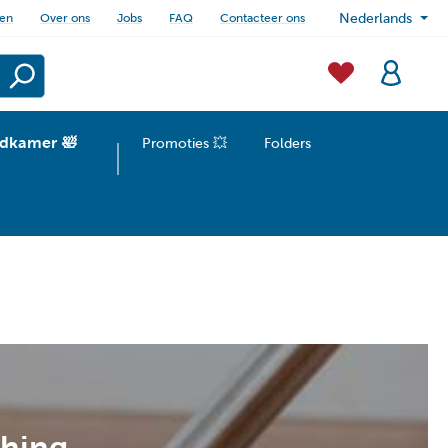
sen
Over ons
Jobs
FAQ
Contacteer ons
Nederlands
dkamer 🛀
Promoties 💥
Folders