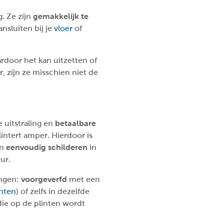
. Ze zijn
gemakkelijk te
ansluiten bij je
vloer
of
ardoor het kan uitzetten of
 zijn ze misschien niet de
e uitstraling en
betaalbare
lintert amper. Hierdoor is
en
eenvoudig schilderen
in
eur.
ingen:
voorgeverfd
met een
inten
) of zelfs in dezelfde
ie op de plinten wordt