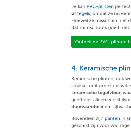
Je kan
PVC-plinten
perfect
of
tegels
, omdat ze nu een
Hoewel ze misschien niet d
dat ruimschoots goed met
Ontdek de PVC-plinten h
4. Keramische plin
Keramische plinten, ook w
strakke, uniforme look wil.
keramische tegelvloer
, wa
geeft niet alleen een stijlv
duurzaamheid
en slijtvast
Bovendien zijn
plinten in s
geschikt zijn voor vochtig