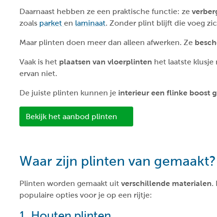
Daarnaast hebben ze een praktische functie: ze
verber
zoals
parket
en
laminaat
. Zonder plint blijft die voeg 
Maar plinten doen meer dan alleen afwerken. Ze
besch
Vaak is het
plaatsen van vloerplinten
het laatste klusje
ervan niet.
De juiste plinten kunnen je
interieur een flinke boost 
Bekijk het aanbod plinten
Waar zijn plinten van gemaakt?
Plinten worden gemaakt uit
verschillende materialen
.
populaire opties voor je op een rijtje:
1. Houten plinten