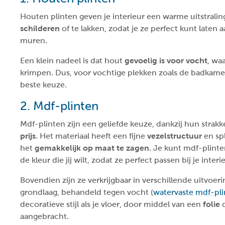
Houten plinten geven je interieur een warme uitstraling
schilderen
of te lakken, zodat je ze perfect kunt laten a
muren.
Een klein nadeel is dat hout
gevoelig is voor vocht
, wa
krimpen. Dus, voor vochtige plekken zoals de badkamer,
beste keuze.
2. Mdf-plinten
Mdf-plinten zijn een geliefde keuze, dankzij hun strakk
prijs
. Het materiaal heeft een fijne
vezelstructuur
en sp
het
gemakkelijk op maat te zagen
. Je kunt mdf-plint
de kleur die jij wilt, zodat ze perfect passen bij je interi
Bovendien zijn ze verkrijgbaar in verschillende uitvoer
grondlaag, behandeld tegen vocht (
watervaste mdf-pl
decoratieve stijl als je vloer, door middel van een
folie
d
aangebracht.