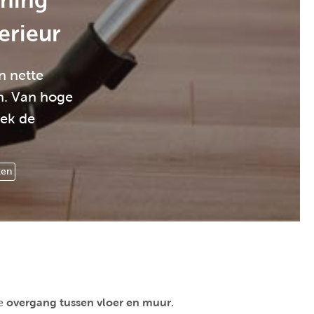
shing
erieur
n nette
n. Van hoge
dek de
ten
ie
overgang tussen vloer en muur
.