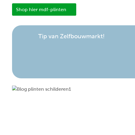
Shop hier mdf-plinten
Tip van Zelfbouwmarkt!