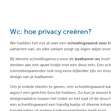
Wc: hoe privacy creëren?
We hadden het net al over een
scheidingswand voor 
varianten van, en elke variant zorgt op eigen wijze voor
Bij slimme scheidingstrucs voor de
badkamer wc
hoef 
denken aan een apart hokje met een deur erin. Een sc
ruimtebesparender ook nog eens stijlvoller zijn en mo
design van je badkamer.
Om je enkele ideeën te geven: een scheidingswand kan
aspect een gerichte functie hebben. Zo kun je ervoor
designradiator tussen het toilet en het bad of de douch
een scheidingswand een handig kastje of diverse inha
handdoekjes of andere badkamerartikelen kwijt kunt.