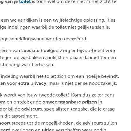
ng van je
toilet
is toch wel om deze niet in het zicht te
 een wc aankijken is een twijfelachtige oplossing. Kies
e indelingen waarbij de toilet niet gelijk te zien is.
lfhoge scheidingswand worden gecreëerd.
reëren van
speciale hoekjes
. Zorg er bijvoorbeeld voor
 tegen de wasbakken aankijkt en plaats daarachter een
 scheidingswand ertussen.
ndeling waarbij het toilet zich om een hoekje bevindt.
an voor extra privacy
, maar is niet per se noodzakelijk.
ek wordt van jouw tweede toilet?
Kom dus zeker eens
oom
en ontdek er de
onweerstaanbare prijzen in
rder bij de
adviseurs
, specialisten ter zake, die je graag
 dit assortiment.
oort steeds tot de mogelijkheden, de adviseurs zullen
leerd
overlopen en
uitleg
verschaffen waar nodig.