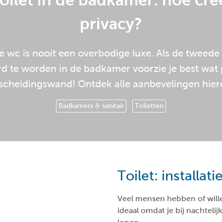
oilet in de badkamer: hoe cre
privacy?
 wc is nooit een overbodige luxe. Als de tweede t
d te worden in de badkamer voorzie je best wat
scheidingswand! Ontdek alle aanbevelingen hier
Badkamers & sanitair
Toiletten
Toilet: installati
Veel mensen hebben of will
ideaal omdat je bij nachteli