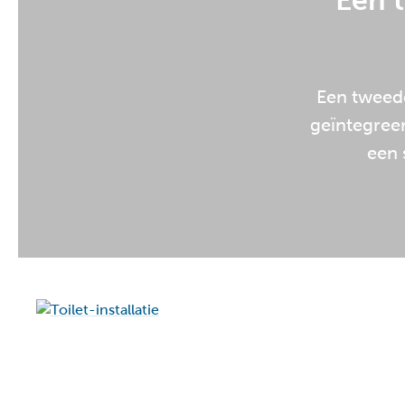
Een t
Een tweede
geïntegreer
een 