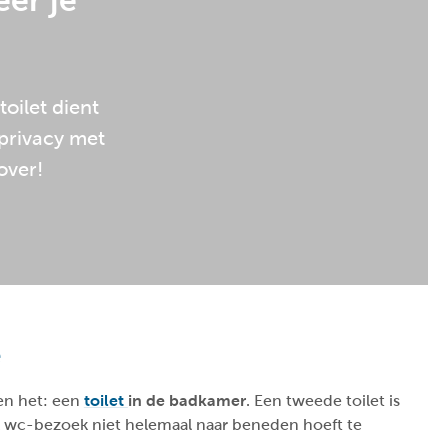
ëer je
oilet dient
 privacy met
over!
e
en het: een
toilet
in de badkamer
. Een tweede toilet is
jk wc-bezoek niet helemaal naar beneden hoeft te