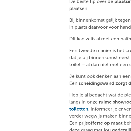
De beste tip over de
plaatsi
plaatsen.
Bij binnenkomst gelijk tegen
in plaats daarvoor voor handig
Dit kan zelfs al met een ha
Een tweede manier is het c
dat je bij binnenkomst eerst
toilet – al dan niet met een
Je kunt ook denken aan een i
Een
scheidingswand zorgt d
Heb je al bedacht wat de pl
langs in onze
ruime showr
toiletten
, informeer je er ve
verder wegwijs maken binnen
Een
prijsofferte op maat
beh
deze graag met jou
gedetail