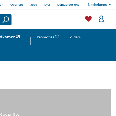
sen
Over ons
Jobs
FAQ
Contacteer ons
Nederlands
dkamer 🛀
Promoties 💥
Folders