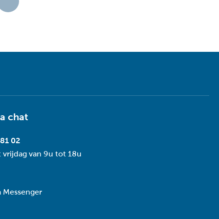
ia
chat
 81 02
 vrijdag van 9u tot 18u
ia Messenger