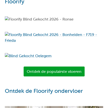
Floorify
Ontdek de populairste vloeren
Ontdek de Floorify ondervloer