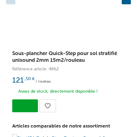
Sous-plancher Quick-Step pour sol stratifié
S
unisound 2mm 15m2/rouleau
s
Référence article: 4862
R
121
,50
€
/ rouleau
Assez de stock, directement disponible !
Articles comparables de notre assortiment