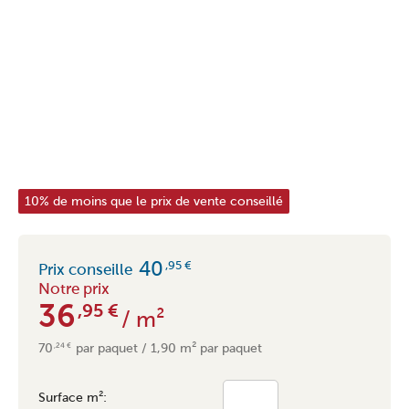
10% de moins que le prix de vente conseillé
40
,95
€
Prix conseille
Notre prix
36
,95
€
/ m²
70
par paquet / 1,90 m² par paquet
,24
€
Surface m²: