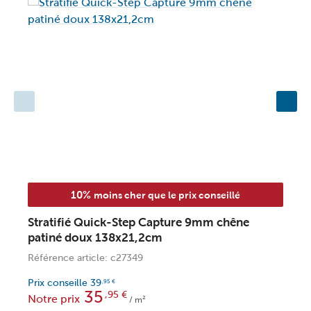
10%
moins cher que le prix conseillé
Stratifié Quick-Step Capture 9mm chêne
S
patiné doux 138x21,2cm
b
Référence article: c27349
R
Prix conseille
39
P
,95
€
35
,95
€
Notre prix
N
/ m²