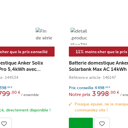
11%
cher que le prix conseillé
moins cher que le prix
estique Anker Solix
Batterie domestique Anker
 Pro 5,4kWh avec
Solarbank Max AC 14kWh 
tension + compteur P1
batterie dextension + com
le: 144534
Référence article: 146147
 398
Prix conseille
4 498
,00
€
,00
€
799
3 998
,00
€
,00
€
Notre prix
/ ensemble
/ en
Presque épuisé, ne le manqu
ck, directement disponible !
commandez vite !