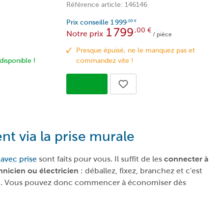
Référence article: 146146
Prix conseille
1 999
,00
€
1 799
,00
€
Notre prix
/ pièce
Presque épuisé, ne le manquez pas et
disponible !
commandez vite !
nt via la prise murale
avec prise
sont faits pour vous. Il suffit de les
connecter à
hnicien ou électricien
: déballez, fixez, branchez et c'est
tion. Vous pouvez donc commencer à économiser dès