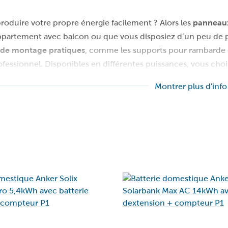
roduire votre propre énergie facilement ? Alors les
panneaux
ppartement avec balcon ou que vous disposiez d’un peu de pla
 de montage pratiques
, comme les supports pour rambarde 
rofessionnel. Disponibles en différentes puissances, vous cho
 Pas besoin d’être un expert : déballez, branchez sur une p
Montrer plus d'info
terie domestique
et stockez l'excédent d'énergie solaire pour 
réseau. C’est la solution idéale pour réduire votre facture d’
s. Découvrez notre sélection et commencez dès aujourd’hui