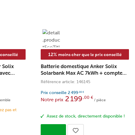
12%
 conseillé
moins cher que le prix conseillé
 Solix
Batterie domestique Anker Solix
avec
Solarbank Max AC 7kWh + compteur
pteur P1
P1
Référence article: 146145
Prix conseille
2 499
,00
€
2 199
,00
€
Notre prix
semble
/ pièce
ez pas et
Assez de stock, directement disponible !