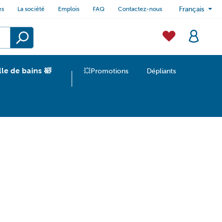
es
La société
Emplois
FAQ
Contactez-nous
Français
lle de bains 🛀
💥Promotions
Dépliants