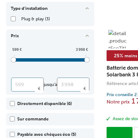
Type d'installation
Plug & play
(3)
Prix
25%
moins 
Batterie dom
Solarbank 3
batterie dex
Référence artic
jusqu'à
€
€
Prix conseille
2
1 
Notre prix
Directement disponible
(6)
Assez de sto
Sur commande
Payable avec chèques éco
(5)