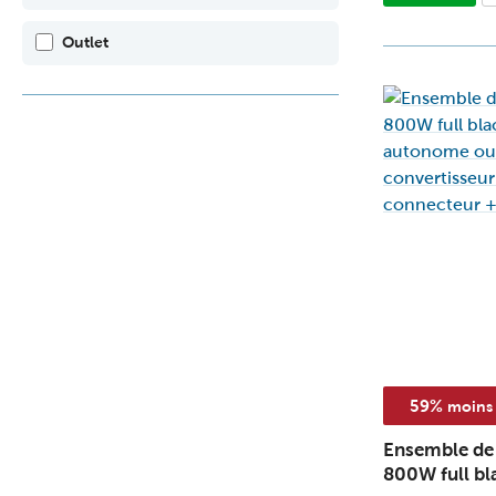
Outlet
59%
moins 
Ensemble de 
800W full bla