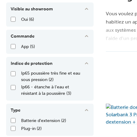
Visible au showroom
Vous voulez p
Oui
(6)
habitiez un a
aux
systèmes
Commande
l’aide d’un p
consommation.
App
(5)
avec
une bat
dépendant du 
Indice de protection
complication
Ip65 poussière très fine et eau
sous pression
(2)
Ip66 - étanche à l'eau et
résistant à la poussière
(3)
Type
Batterie d'extension
(2)
Plug-in
(2)