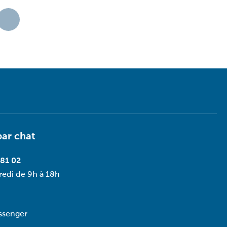
par
chat
 81 02
redi de 9h à 18h
ssenger