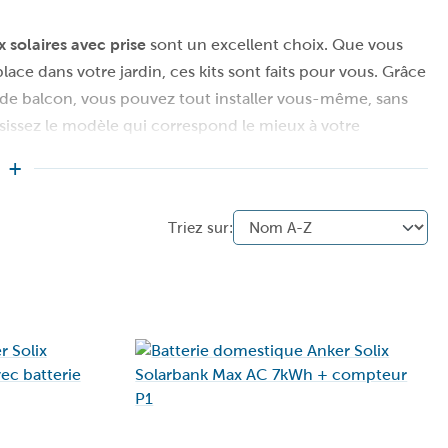
 solaires avec prise
sont un excellent choix. Que vous
ce dans votre jardin, ces kits sont faits pour vous. Grâce
de balcon, vous pouvez tout installer vous-même, sans
isissez le modèle qui correspond le mieux à votre
rise de courant… et c’est parti ! Combinez vos panneaux
une utilisation ultérieure, afin d'être encore moins
électricité et vivre de manière
plus durable
, sans
 à produire votre propre
énergie verte
.