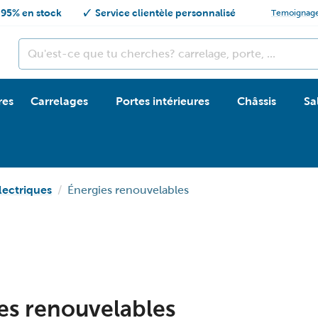
95% en stock
Service clientèle personnalisé
Temoignag
res
Carrelages
Portes intérieures
Châssis
Sa
lectriques
Énergies renouvelables
es renouvelables