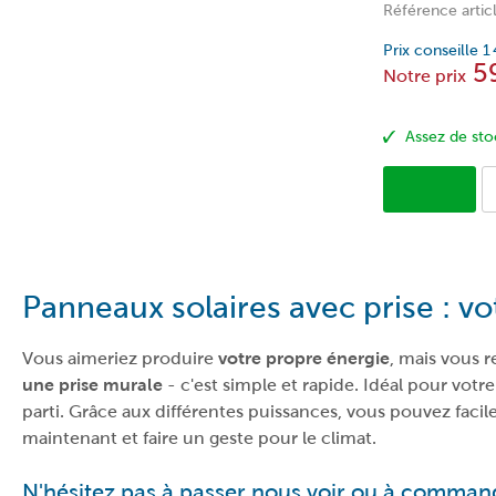
autonome ou
Référence artic
convertisseu
connecteur +
Prix conseille
1
5
gris
Notre prix
Assez de sto
Panneaux solaires avec prise : vo
Vous aimeriez produire
votre propre énergie
, mais vous 
une prise murale
- c'est simple et rapide. Idéal pour votr
parti. Grâce aux différentes puissances, vous pouvez f
maintenant et faire un geste pour le climat.
N'hésitez pas à passer nous voir ou à comman