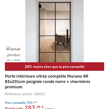
20%
moins cher que le prix conseillé
Porte intérieure vitrée complète Murano 8R
83x201cm poignée ronde noire + charnières
premium
Référence article: 128515
Prix conseille
355
,00
€
283
,98
€
Notre prix
/ pièce