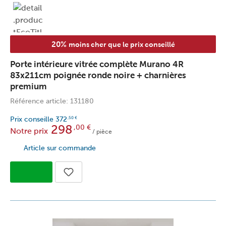
20%
moins cher que le prix conseillé
Porte intérieure vitrée complète Murano 4R
83x211cm poignée ronde noire + charnières
premium
Référence article: 131180
Prix conseille
372
,50
€
298
,00
€
Notre prix
/ pièce
Article sur commande