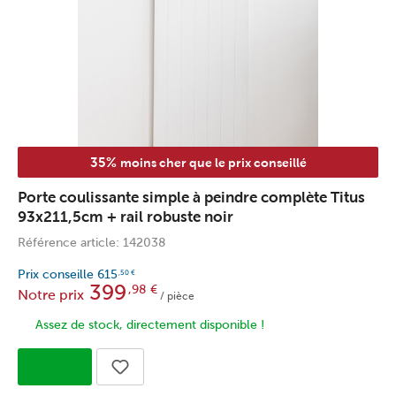
35%
moins cher que le prix conseillé
Porte coulissante simple à peindre complète Titus
93x211,5cm + rail robuste noir
Référence article: 142038
Prix conseille
615
,50
€
399
,98
€
Notre prix
/ pièce
Assez de stock, directement disponible !