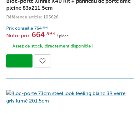
Bloc-porte Xinnix X40 Kit + panneau de porte âme
pleine 83x211,5cm
Référence article: 105626
Prix conseille
764
,50
€
664
,99
€
Notre prix
/ pièce
Assez de stock, directement disponible !