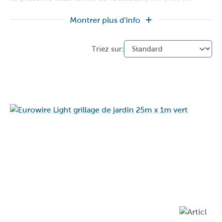
commodité. Choisissez parmi
différentes hauteurs
et
Montrer plus d'info
tailles de mailles et choisissez celles qui conviennent le
mieux à vos besoins. N'oubliez pas non plus de
commander
les piquets de jardin
assortis pour une
installation parfaite. Un jardin sûr et sécurisé en 1, 2, 3.