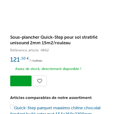
Sous-plancher Quick-Step pour sol stratifié
S
unisound 2mm 15m2/rouleau
s
Référence article: 4862
R
121
,50
€
/ rouleau
Assez de stock, directement disponible !
Articles comparables de notre assortiment