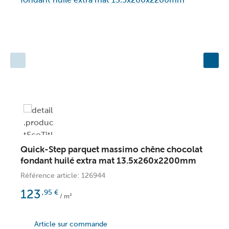
Quick-Step parquet massimo chêne chocolat
Q
fondant huilé extra mat 13.5x260x2200mm
h
Référence article: 126944
R
123
,95
€
/ m²
Article sur commande