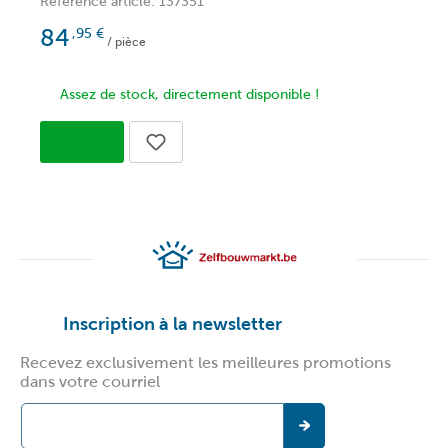
Référence article: 137351
R
84
,95
€
/ pièce
Assez de stock, directement disponible !
Inscription à la newsletter
Recevez exclusivement les meilleures promotions
dans votre courriel