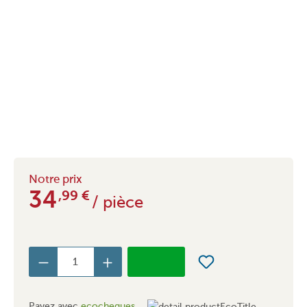
Notre prix
34
,99
€
/ pièce
Payez avec
ecocheques