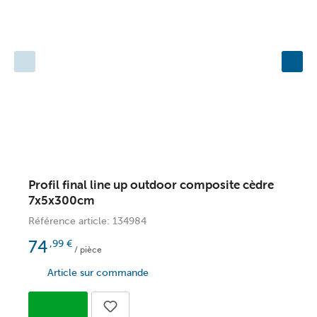
Profil final line up outdoor composite cèdre
P
7x5x300cm
c
Référence article: 134984
R
74
,99
€
/ pièce
Article sur commande