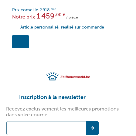
P
Prix conseille
2 918
N
,00
€
1 459
,00
€
Notre prix
/ pièce
Article personnalisé, réalisé sur commande
Inscription à la newsletter
Recevez exclusivement les meilleures promotions
dans votre courriel