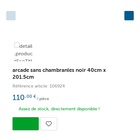
arcade sans chambranles noir 40cm x
C
201.5cm
2
Référence article: 106924
R
110
,00
€
/ pièce
Assez de stock, directement disponible !