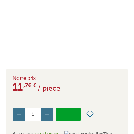
Notre prix
11
,76
€
/ pièce
Payez avec
ecocheques