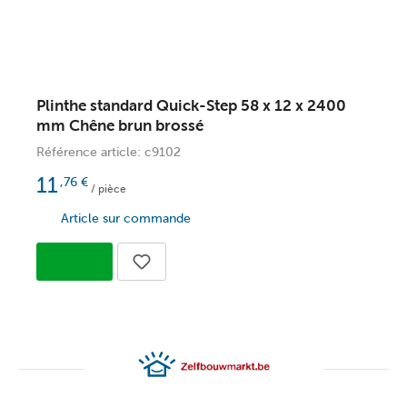
Plinthe standard Quick-Step 58 x 12 x 2400
P
mm Chêne brun brossé
m
Référence article: c9102
R
11
,76
€
/ pièce
Article sur commande