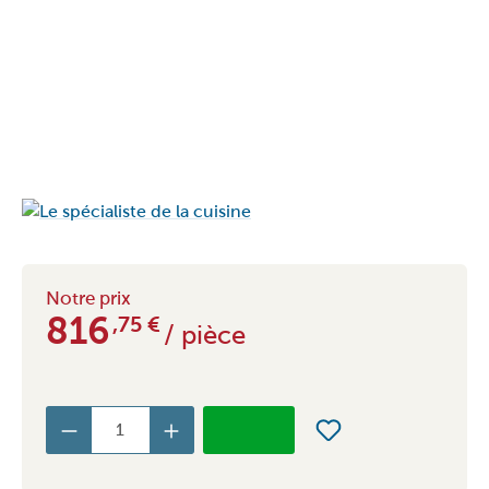
Notre prix
816
,75
€
/ pièce