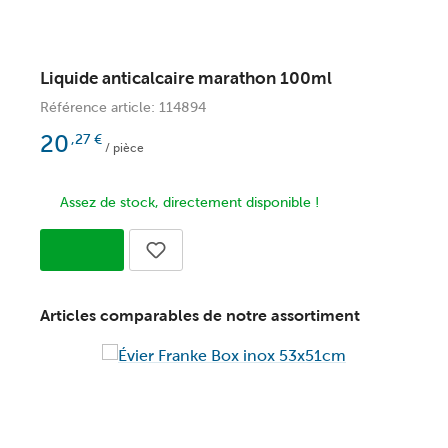
Liquide anticalcaire marathon 100ml
F
c
Référence article: 114894
R
20
,27
€
/ pièce
Assez de stock, directement disponible !
Articles comparables de notre assortiment