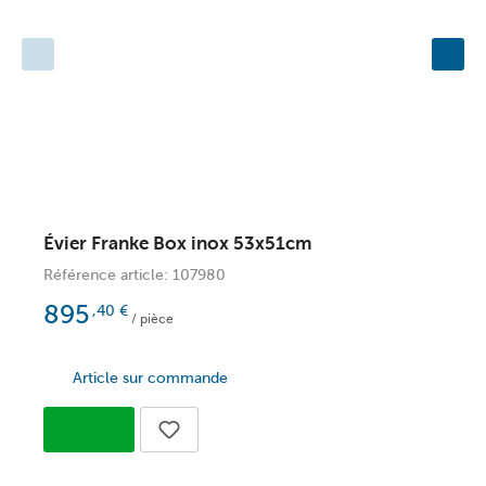
Évier Franke Box inox 53x51cm
É
Référence article: 107980
R
895
,40
€
/ pièce
Article sur commande