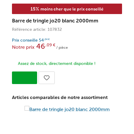
15%
moins cher que le prix conseillé
Barre de tringle jo20 blanc 2000mm
B
Référence article: 107832
R
Prix conseille
54
P
,24
€
46
,09
€
Notre prix
N
/ pièce
Assez de stock, directement disponible !
Articles comparables de notre assortiment