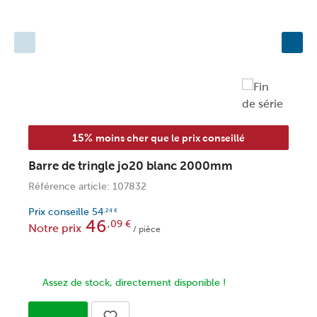
15%
moins cher que le prix conseillé
Barre de tringle jo20 blanc 2000mm
R
s
Référence article: 107832
R
Prix conseille
54
,24
€
46
,09
€
Notre prix
P
/ pièce
N
Assez de stock, directement disponible !