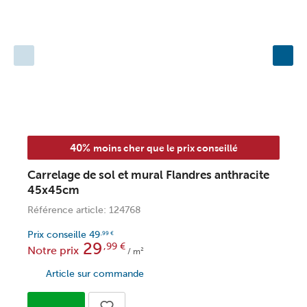
40%
moins cher que le prix conseillé
Carrelage de sol et mural Flandres anthracite
C
45x45cm
Référence article: 124768
R
Prix conseille
49
P
,99
€
29
,99
€
Notre prix
N
/ m²
Article sur commande