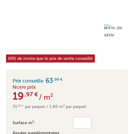
69% de moins que le prix de vente conseillé
63
,99
€
Prix conseille
Notre prix
19
,97
€
/ m²
35
par paquet / 1,80 m² par paquet
,95
€
Surface m²:
Ajouter supplémentaires