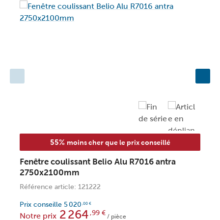
55%
moins cher que le prix conseillé
Fenêtre coulissant Belio Alu R7016 antra
F
2750x2100mm
Référence article: 121222
R
Prix conseille
5 020
P
,00
€
2 264
,99
€
Notre prix
N
/ pièce