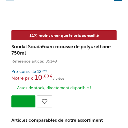
11%
moins cher que le prix conseillé
Soudal Soudafoam mousse de polyuréthane
A
750ml
c
Référence article: 89149
R
Prix conseille
12
,19
€
10
,89
€
Notre prix
/ pièce
Assez de stock, directement disponible !
Articles comparables de notre assortiment