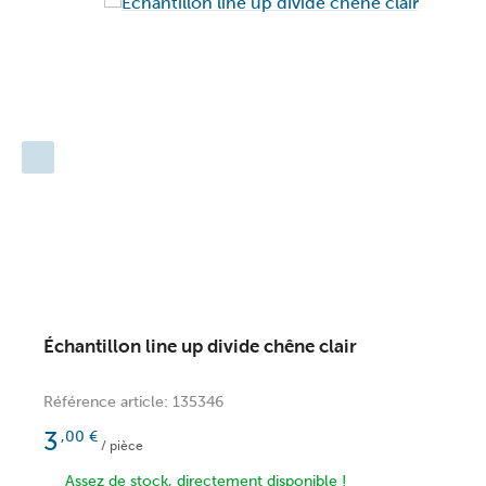
Dimensions : 12 x 20 cm (pas un carreau entier)
Échantillon line up divide chêne clair
Référence article: 135346
3
,00
€
/ pièce
Assez de stock, directement disponible !