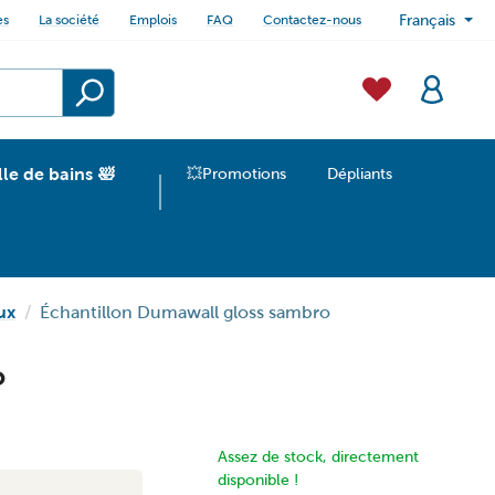
es
La société
Emplois
FAQ
Contactez-nous
Français
lle de bains 🛀
💥Promotions
Dépliants
ux
Échantillon Dumawall gloss sambro
o
Assez de stock, directement
disponible !