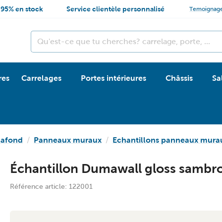
95% en stock
Service clientèle personnalisé
Temoignag
res
Carrelages
Portes intérieures
Châssis
Sa
lafond
Panneaux muraux
Echantillons panneaux mura
Échantillon Dumawall gloss sambr
Référence article:
122001