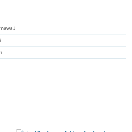
mawall
i
n