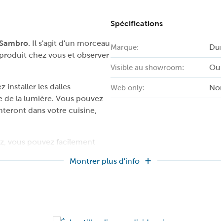
Spécifications
Sambro
. Il s'agit d'un morceau
Du
Marque:
produit chez vous et observer
Ou
Visible au showroom:
 installer les dalles
No
Web only:
e de la lumière. Vous pouvez
teront dans votre cuisine,
ez, vous pouvez facilement
ne ou venir dans notre salle
Montrer plus d'info
Dumawall en vrai et les