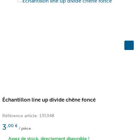
Échantillon line up divide chêne foncé
É
Référence article: 135348
R
3
,00
€
/ pièce
Assez de stock, directement disponible !