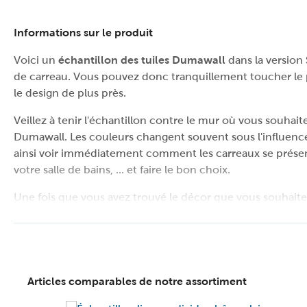
Informations sur le produit
Voici un
échantillon des tuiles Dumawall
dans la version
de carreau. Vous pouvez donc tranquillement toucher le 
le design de plus près.
Veillez à tenir l'échantillon contre le mur où vous souhaitez
Dumawall. Les couleurs changent souvent sous l'influenc
ainsi voir immédiatement comment les carreaux se présen
votre salle de bains, ... et faire le bon choix.
Une fois que vous avez trouvé le décor que vous souhait
commander les panneaux muraux via notre boutique en lig
d'exposition. Vous pourrez y voir la plupart des carreaux 
emporter directement chez vous (s'il y a du stock).
Checklist
:
Articles comparables de notre assortiment
Désignation : panneau Dumawall en acier
Décor : sambro