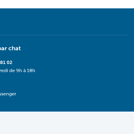
par
chat
 81 02
redi de 9h à 18h
ssenger